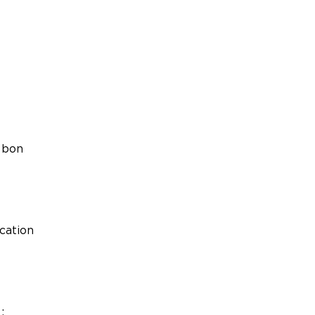
u bon
cation
: